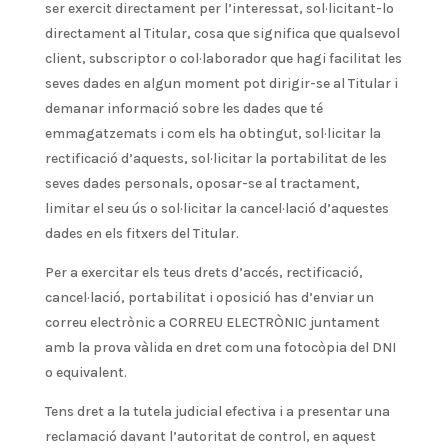
ser exercit directament per l’interessat, sol·licitant-lo
directament al Titular, cosa que significa que qualsevol
client, subscriptor o col·laborador que hagi facilitat les
seves dades en algun moment pot dirigir-se al Titular i
demanar informació sobre les dades que té
emmagatzemats i com els ha obtingut, sol·licitar la
rectificació d’aquests, sol·licitar la portabilitat de les
seves dades personals, oposar-se al tractament,
limitar el seu ús o sol·licitar la cancel·lació d’aquestes
dades en els fitxers del Titular.
Per a exercitar els teus drets d’accés, rectificació,
cancel·lació, portabilitat i oposició has d’enviar un
correu electrònic a CORREU ELECTRÒNIC juntament
amb la prova vàlida en dret com una fotocòpia del DNI
o equivalent.
Tens dret a la tutela judicial efectiva i a presentar una
reclamació davant l’autoritat de control, en aquest