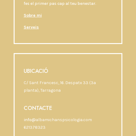
fes el primer pas cap al teu benestar.
Sobre mi
Serveis
UBICACIÓ
C/ Sant Francesc, 16. Despatx 33 (3a
planta),
Tarragona
CONTACTE
info@
albamichanspsicologia.com
621378323