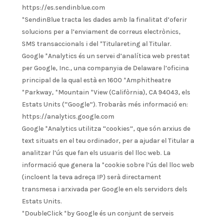
https://es.sendinblue.com
*SendinBlue tracta les dades amb la finalitat d’oferir
solucions per a l’enviament de correus electrònics,
SMS transaccionals i del *Titulareting al Titular.
Google *Analytics és un servei d’analítica web prestat
per Google, Inc., una companyia de Delaware l’oficina
principal de la qual està en 1600 *Amphitheatre
*Parkway, *Mountain *View (Califòrnia), CA 94043, els
Estats Units (“Google”). Trobaràs més informació en:
https://analytics.google.com
Google *Analytics utilitza “cookies”, que són arxius de
text situats en el teu ordinador, per a ajudar el Titular a
analitzar l’ús que fan els usuaris del lloc web. La
informació que genera la *cookie sobre l’ús del lloc web
(incloent la teva adreça IP) serà directament
transmesa i arxivada per Google en els servidors dels
Estats Units.
*DoubleClick *by Google és un conjunt de serveis