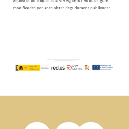
Aquestes polítiques estaran vigents fins que siguin
modificades per unes altres degudament publicades.