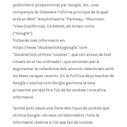
publicitaris proporcionat per Google, Inc., una
companyia de Delaware l’oficina principal de la qual
està en 1600 *Amphitheatre *Parkway, *Mountain
*View (Califòrnia), CA 94043, els Estats Units
(“Google”).
Trobaràs més informació en:
https://www.*doubleclickbygoogle.*com
*DoubleClick utilitza “cookies”, que són arxius de text
situats en el teu ordinador i que serveixen per a
augmentar la rellevància dels anuncis relacionats amb
les teves cerques recents. En la Política de privacitat de
Google s’explica com Google gestiona la teva
privacitat pel que fa a l’ús de les cookies i una altra
informació.
També pots veure una llista dels tipus de cookies que
utilitza Google i els seus col·laboradors i tota la
informació relativa a l’ús que fan de cookies