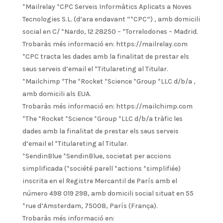
*Mailrelay *CPC Serveis Informàtics Aplicats a Noves
Tecnologies S.L. (d’ara endavant “*CPC”) , amb domicili
social en C/ *Nardo, 12 28250 – *Torrelodones – Madrid.
Trobaràs més informació en: https://mailrelay.com
*CPC tracta les dades amb la finalitat de prestar els
seus serveis d’email el *Titulareting al Titular.
*Mailchimp *The *Rocket *Science *Group *LLC d/b/a ,
amb domicili als EUA.
Trobaràs més informació en: https://mailchimp.com
*The *Rocket *Science *Group *LLC d/b/a tràfic les
dades amb la finalitat de prestar els seus serveis
d’email el *Titulareting al Titular.
*SendinBlue *SendinBlue, societat per accions
simplificada (*société parell *actions *simplifiée)
inscrita en el Registre Mercantil de París amb el
número 498 019 298, amb domicili social situat en 55
*rue d’Amsterdam, 75008, París (França).
Trobaràs més informació en: