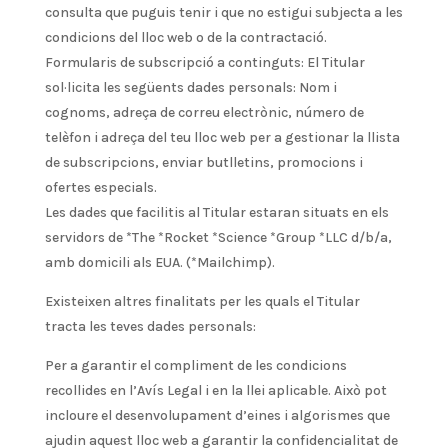
consulta que puguis tenir i que no estigui subjecta a les
condicions del lloc web o de la contractació.
Formularis de subscripció a continguts: El Titular
sol·licita les següents dades personals: Nom i
cognoms, adreça de correu electrònic, número de
telèfon i adreça del teu lloc web per a gestionar la llista
de subscripcions, enviar butlletins, promocions i
ofertes especials.
Les dades que facilitis al Titular estaran situats en els
servidors de *The *Rocket *Science *Group *LLC d/b/a,
amb domicili als EUA. (*Mailchimp).
Existeixen altres finalitats per les quals el Titular
tracta les teves dades personals:
Per a garantir el compliment de les condicions
recollides en l’Avís Legal i en la llei aplicable. Això pot
incloure el desenvolupament d’eines i algorismes que
ajudin aquest lloc web a garantir la confidencialitat de